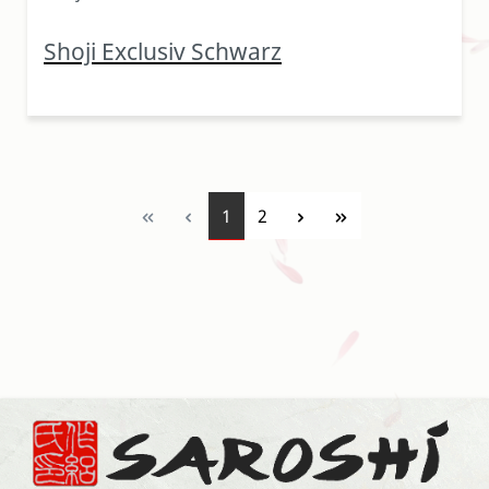
Shoji Exclusiv Schwarz
Seite
Seite
1
2