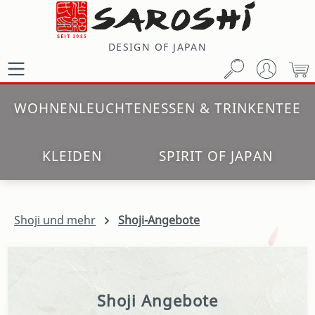
Zum Hauptinhalt springen
DESIGN OF JAPAN
W
WOHNEN
LEUCHTEN
ESSEN & TRINKEN
TEE
KLEIDEN
SPIRIT OF JAPAN
Shoji und mehr
Shoji-Angebote
Shoji Angebote