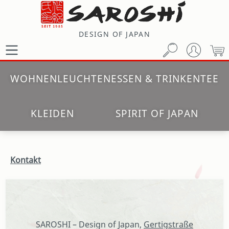
Zum Hauptinhalt springen
DESIGN OF JAPAN
W
WOHNEN
LEUCHTEN
ESSEN & TRINKEN
TEE
KLEIDEN
SPIRIT OF JAPAN
Kontakt
SAROSHI – Design of Japan,
Gertigstraße