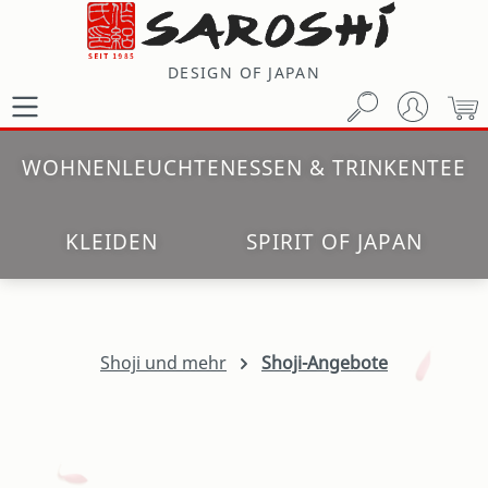
Zum Hauptinhalt springen
DESIGN OF JAPAN
W
WOHNEN
LEUCHTEN
ESSEN & TRINKEN
TEE
KLEIDEN
SPIRIT OF JAPAN
Shoji und mehr
Shoji-Angebote