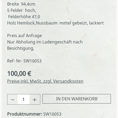
Breite 94,4cm
5 Felder hoch,
Felderhöhe 47,0
Holz Hemlock,Nussbaum mittel gebeizt, lackiert
Preis auf Anfrage
Nur Abholung im Ladengeschäft nach
Besichtigung,
Ref- Nr- SW10053
100,00 €
Regulärer Preis:
Preise inkl. MwSt. zzgl. Versandkosten
Produkt Anzahl: Gib den gewünschten We
IN DEN WARENKORB
Produktnummer:
SW10053