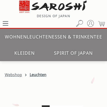
Zum Hauptinhalt springen
DESIGN OF JAPAN
W
WOHNEN
LEUCHTEN
ESSEN & TRINKEN
TEE
KLEIDEN
SPIRIT OF JAPAN
Webshop
Leuchten