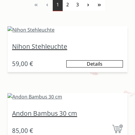
Seite
Seite
Seite
1
2
3
Nihon Stehleuchte
59,00 €
Details
Andon Bambus 30 cm
85,00 €