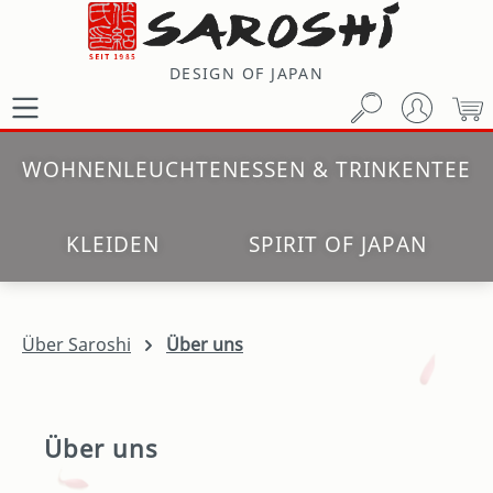
Zum Hauptinhalt springen
DESIGN OF JAPAN
W
WOHNEN
LEUCHTEN
ESSEN & TRINKEN
TEE
KLEIDEN
SPIRIT OF JAPAN
Über Saroshi
Über uns
Über uns