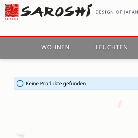
m Hauptinhalt springen
Zur Suche springen
Zur Hauptnavigation springen
DESIGN OF JAPA
WOHNEN
LEUCHTEN
Webshop
Kleiden
T-Shirts
Keine Produkte gefunden.