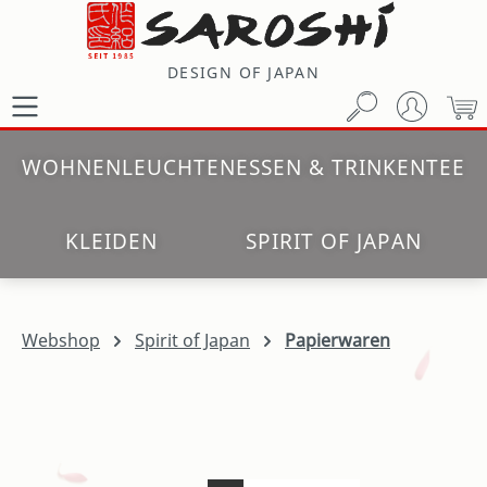
Zum Hauptinhalt springen
DESIGN OF JAPAN
W
WOHNEN
LEUCHTEN
ESSEN & TRINKEN
TEE
KLEIDEN
SPIRIT OF JAPAN
Webshop
Spirit of Japan
Papierwaren