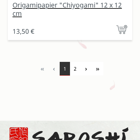
Origamipapier "Chiyogami" 12 x 12
cm
13,50 €
Seite
Seite
1
2