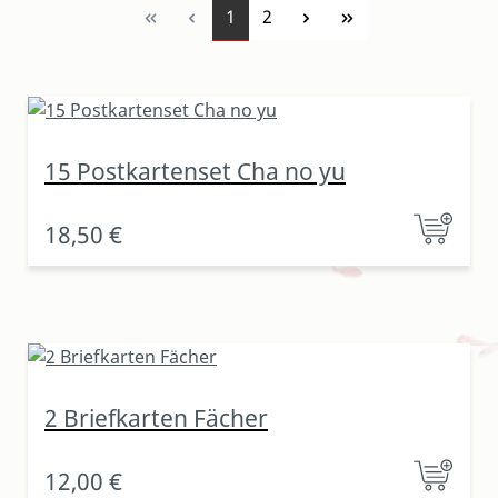
Seite
Seite
1
2
15 Postkartenset Cha no yu
18,50 €
2 Briefkarten Fächer
12,00 €