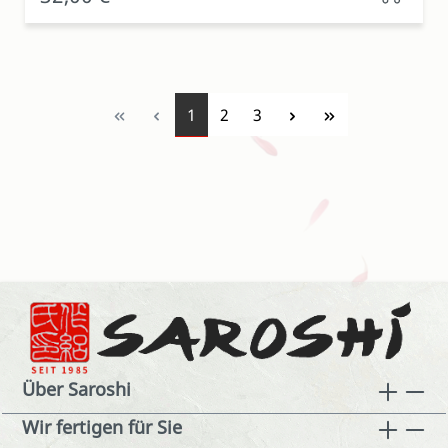
Seite
Seite
Seite
1
2
3
Über Saroshi
Wir fertigen für Sie