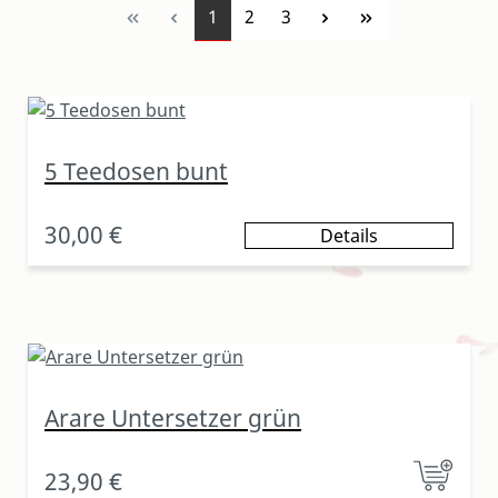
Seite
Seite
Seite
1
2
3
5 Teedosen bunt
30,00 €
Details
Arare Untersetzer grün
23,90 €