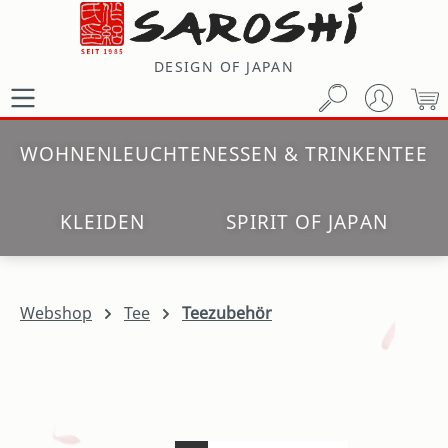
Zum Hauptinhalt springen
DESIGN OF JAPAN
W
WOHNEN
LEUCHTEN
ESSEN & TRINKEN
TEE
KLEIDEN
SPIRIT OF JAPAN
Webshop
Tee
Teezubehör