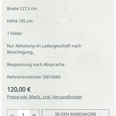
Breite 127,5 cm
Höhe 195 cm
7 Felder
Nur Abholung im Ladengeschäft nach
Besichtigung,
Bespannung nach Absprache
Referenznummer SW10066
120,00 €
Regulärer Preis:
Preise inkl. MwSt. zzgl. Versandkosten
Produkt Anzahl: Gib den gewünschten We
IN DEN WARENKORB