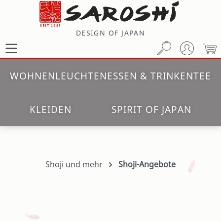
Zum Hauptinhalt springen
DESIGN OF JAPAN
W
WOHNEN
LEUCHTEN
ESSEN & TRINKEN
TEE
KLEIDEN
SPIRIT OF JAPAN
Shoji und mehr
Shoji-Angebote