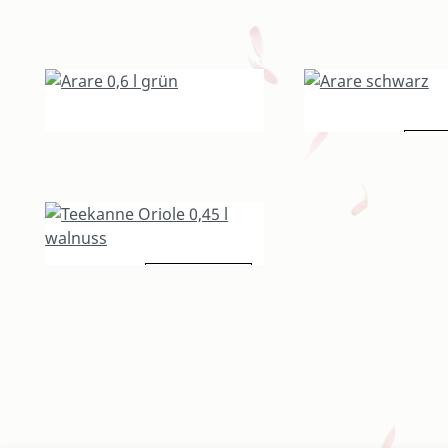
129,00 €
209,00 €
De
Arare 0,6 l grün
Arare schwarz
108,00 €
Details
Teekanne Oriole 0,45 l walnuss