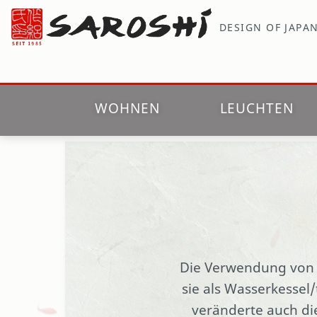
m Hauptinhalt springen
Zur Suche springen
Zur Hauptnavigation springen
DESIGN OF JAPA
WOHNEN
LEUCHTEN
Webshop
Essen & Trinken
Gusseisenkannen
Die Verwendung von G
sie als Wasserkessel
veränderte auch di