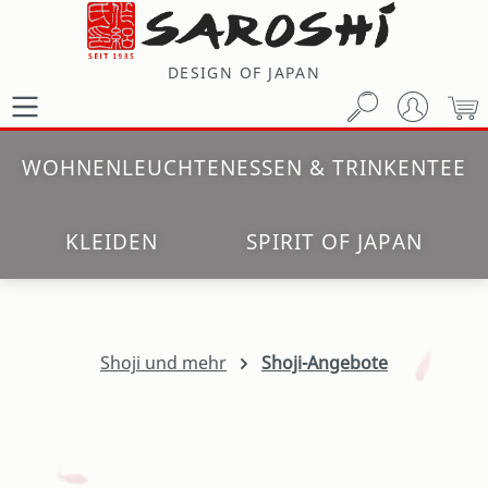
Zum Hauptinhalt springen
DESIGN OF JAPAN
W
WOHNEN
LEUCHTEN
ESSEN & TRINKEN
TEE
KLEIDEN
SPIRIT OF JAPAN
Shoji und mehr
Shoji-Angebote