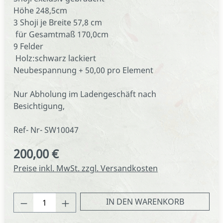
Höhe 248,5cm
3 Shoji je Breite 57,8 cm
für Gesamtmaß 170,0cm
9 Felder
Holz:schwarz lackiert
Neubespannung + 50,00 pro Element
Nur Abholung im Ladengeschäft nach
Besichtigung,
Ref- Nr- SW10047
200,00 €
Regulärer Preis:
Preise inkl. MwSt. zzgl. Versandkosten
Produkt Anzahl: Gib den gewünschten We
IN DEN WARENKORB