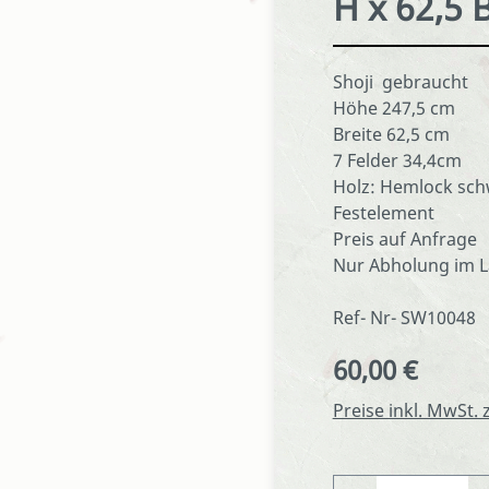
H x 62,5 
Shoji gebraucht
Höhe 247,5 cm
Breite 62,5 cm
7 Felder 34,4cm
Holz: Hemlock sch
Festelement
Preis auf Anfrage
Nur Abholung im L
Ref- Nr- SW10048
60,00 €
Regulärer Preis:
Preise inkl. MwSt.