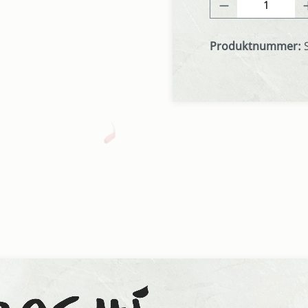
Produkt Anza
Produktnummer: