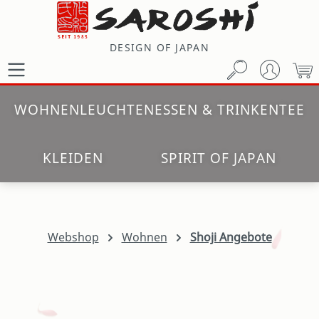
Zum Hauptinhalt springen
DESIGN OF JAPAN
W
WOHNEN
LEUCHTEN
ESSEN & TRINKEN
TEE
KLEIDEN
SPIRIT OF JAPAN
Webshop
Wohnen
Shoji Angebote