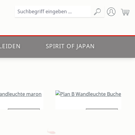
Wa
LEIDEN
SPIRIT OF JAPAN
Details
209,00 €
Details
ndleuchte maron
Plan B Wandleuchte Buche