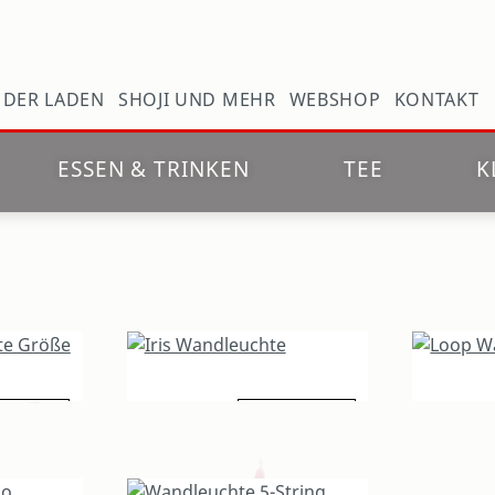
N
DER LADEN
SHOJI UND MEHR
WEBSHOP
KONTAKT
ESSEN & TRINKEN
TEE
K
tails
179,00 €
Details
145,00 €
e Größe 1
Iris Wandleuchte
Loop Wa