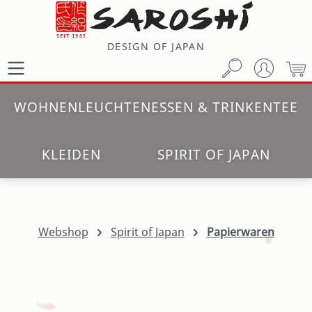
Zum Hauptinhalt springen
DESIGN OF JAPAN
W
WOHNEN
LEUCHTEN
ESSEN & TRINKEN
TEE
KLEIDEN
SPIRIT OF JAPAN
Webshop
Spirit of Japan
Papierwaren