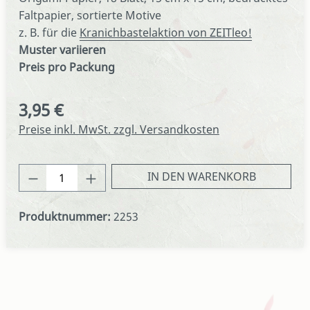
Faltpapier, sortierte Motive
z. B. für die
Kranichbastelaktion von ZEITleo!
Muster variieren
Preis pro Packung
3,95 €
Regulärer Preis:
Preise inkl. MwSt. zzgl. Versandkosten
Produkt Anzahl: Gib den gewünschten We
IN DEN WARENKORB
Produktnummer:
2253