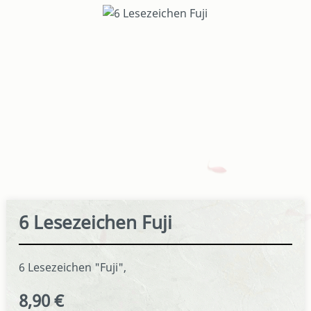
Bildergalerie überspringen
6 Lesezeichen Fuji
6 Lesezeichen "Fuji",
8,90 €
Regulärer Preis: