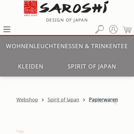
Zum Hauptinhalt springen
DESIGN OF JAPAN
W
WOHNEN
LEUCHTEN
ESSEN & TRINKEN
TEE
KLEIDEN
SPIRIT OF JAPAN
Webshop
Spirit of Japan
Papierwaren