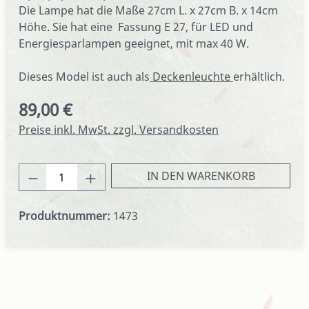
Die Lampe hat die Maße 27cm L. x 27cm B. x 14cm
Höhe. Sie hat eine Fassung E 27, für LED und
Energiesparlampen geeignet, mit max 40 W.
Dieses Model ist auch als
Deckenleuchte
erhältlich.
89,00 €
Regulärer Preis:
Preise inkl. MwSt. zzgl. Versandkosten
Produkt Anzahl: Gib den gewünschten We
IN DEN WARENKORB
Produktnummer:
1473