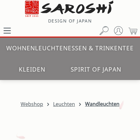
Zum Hauptinhalt springen
DESIGN OF JAPAN
W
WOHNEN
LEUCHTEN
ESSEN & TRINKEN
TEE
KLEIDEN
SPIRIT OF JAPAN
Webshop
Leuchten
Wandleuchten