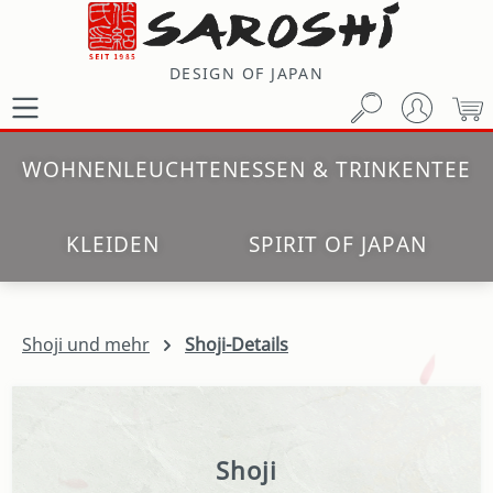
Zum Hauptinhalt springen
DESIGN OF JAPAN
W
WOHNEN
LEUCHTEN
ESSEN & TRINKEN
TEE
KLEIDEN
SPIRIT OF JAPAN
Shoji und mehr
Shoji-Details
Shoji