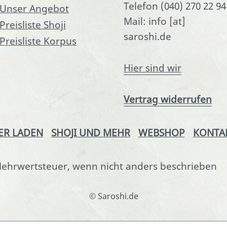
Telefon (040) 270 22 94
Unser Angebot
Mail: info [at]
Preisliste Shoji
saroshi.de
Preisliste Korpus
Hier sind wir
Vertrag widerrufen
ER LADEN
SHOJI UND MEHR
WEBSHOP
KONTA
. Mehrwertsteuer, wenn nicht anders beschrieben
© Saroshi.de