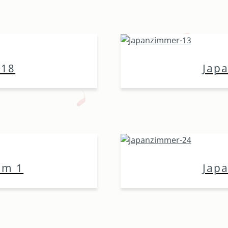
-18
Jap
um 1
Jap