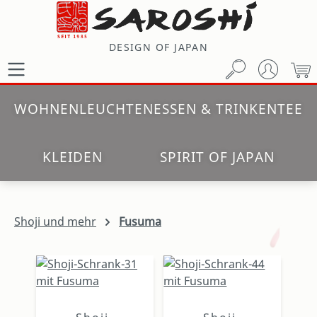
Zum Hauptinhalt springen
DESIGN OF JAPAN
W
WOHNEN
LEUCHTEN
ESSEN & TRINKEN
TEE
KLEIDEN
SPIRIT OF JAPAN
Shoji und mehr
Fusuma