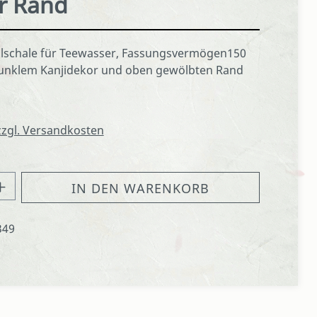
r Rand
lschale für Teewasser, Fassungsvermögen150
dunklem Kanjidekor und oben gewölbten Rand
 zzgl. Versandkosten
hl: Gib den gewünschten Wert ein oder
IN DEN WARENKORB
349