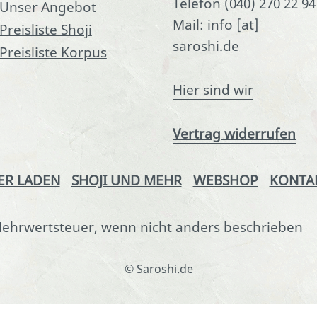
Telefon (040) 270 22 94
Unser Angebot
Mail: info [at]
Preisliste Shoji
saroshi.de
Preisliste Korpus
Hier sind wir
Vertrag widerrufen
ER LADEN
SHOJI UND MEHR
WEBSHOP
KONTA
. Mehrwertsteuer, wenn nicht anders beschrieben
© Saroshi.de