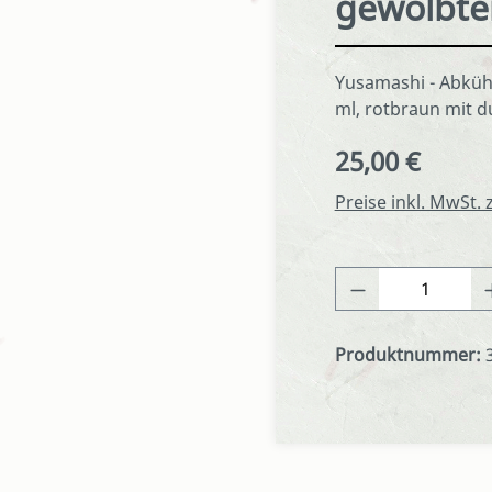
gewölbte
Yusamashi - Abküh
ml, rotbraun mit 
25,00 €
Regulärer Preis:
Preise inkl. MwSt.
Produkt Anza
Produktnummer: