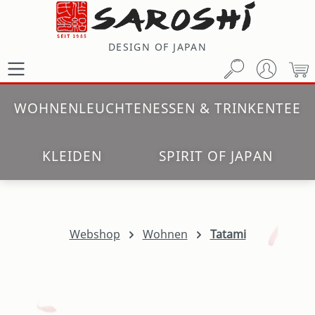
Zum Hauptinhalt springen
DESIGN OF JAPAN
W
WOHNEN
LEUCHTEN
ESSEN & TRINKEN
TEE
KLEIDEN
SPIRIT OF JAPAN
Webshop
Wohnen
Tatami