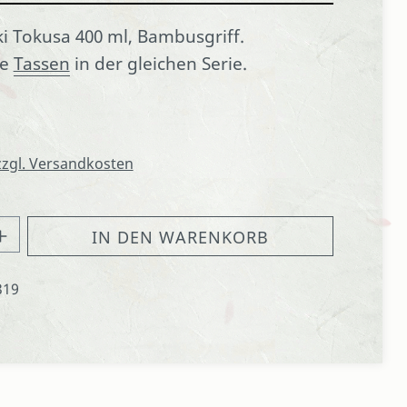
i Tokusa 400 ml, Bambusgriff.
de
Tassen
in der gleichen Serie.
 zzgl. Versandkosten
hl: Gib den gewünschten Wert ein oder
IN DEN WARENKORB
319