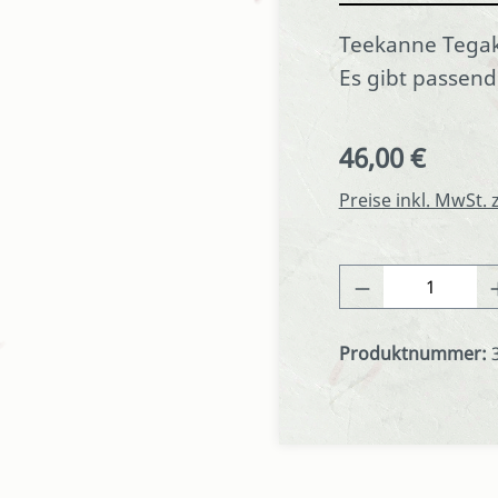
Teekanne Tegak
Es gibt passen
46,00 €
Regulärer Preis:
Preise inkl. MwSt.
Produkt Anza
Produktnummer: