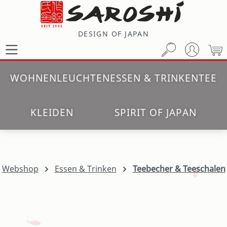
Zum Hauptinhalt springen
DESIGN OF JAPAN
W
WOHNEN
LEUCHTEN
ESSEN & TRINKEN
TEE
KLEIDEN
SPIRIT OF JAPAN
Webshop
Essen & Trinken
Teebecher & Teeschalen