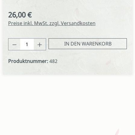
26,00 €
Regulärer Preis:
Preise inkl. MwSt. zzgl. Versandkosten
Produkt Anzahl: Gib den gewünschten We
IN DEN WARENKORB
Produktnummer:
482