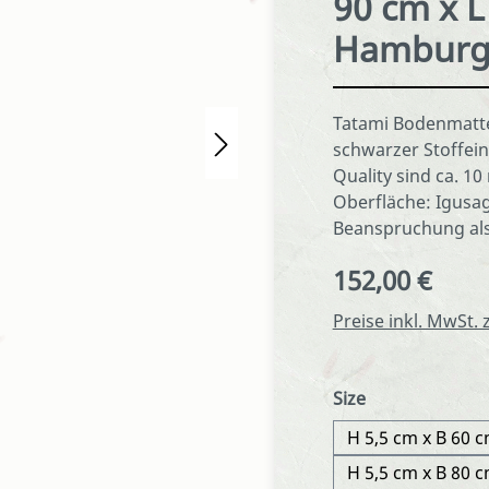
90 cm x 
Hamburg 
Tatami Bodenmatte
schwarzer Stoffein
Quality sind ca. 10
Oberfläche: Igusag
Beanspruchung als 
152,00 €
Regulärer Preis:
Preise inkl. MwSt.
auswählen
Size
H 5,5 cm x B 60 c
H 5,5 cm x B 80 c