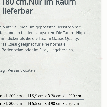
L 180 cm,Nur im Raum
lieferbar
 Material: medium gepresstes Reisstroh mit
fassung an beiden Langseiten. Die Tatami High
 mm dicker als die die Tatami Classic Quality.
ras. Ideal geeignet für eine normale
Bodenbelag oder im Sitz-/ Liegebereich.
 zzgl. Versandkosten
m x L 200 cm
H 5,5 cm x B 70 cm x L 200 cm
m x L 200 cm
H 5,5 cm x B 90 cm x L 90 cm