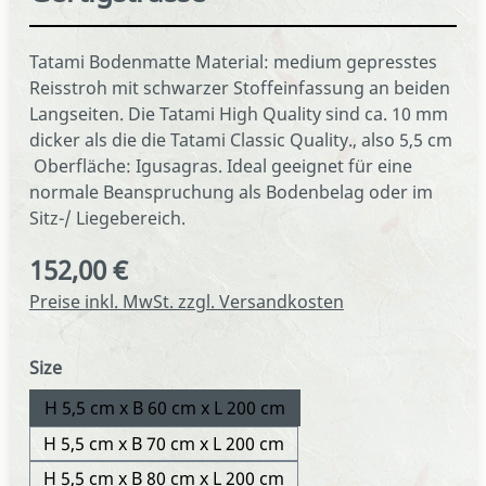
Tatami Bodenmatte Material: medium gepresstes
Reisstroh mit schwarzer Stoffeinfassung an beiden
Langseiten. Die Tatami High Quality sind ca. 10 mm
dicker als die die Tatami Classic Quality., also 5,5 cm
Oberfläche: Igusagras. Ideal geeignet für eine
normale Beanspruchung als Bodenbelag oder im
Sitz-/ Liegebereich.
152,00 €
Regulärer Preis:
Preise inkl. MwSt. zzgl. Versandkosten
auswählen
Size
H 5,5 cm x B 60 cm x L 200 cm
H 5,5 cm x B 70 cm x L 200 cm
H 5,5 cm x B 80 cm x L 200 cm