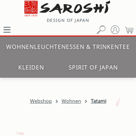
Zum Hauptinhalt springen
DESIGN OF JAPAN
W
WOHNEN
LEUCHTEN
ESSEN & TRINKEN
TEE
KLEIDEN
SPIRIT OF JAPAN
Webshop
Wohnen
Tatami