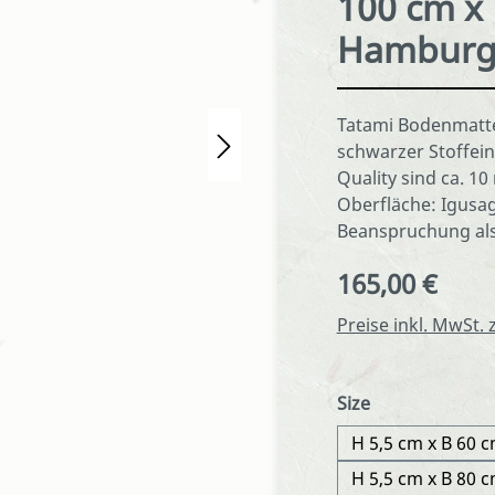
100 cm x
Hamburg 
Tatami Bodenmatte
schwarzer Stoffein
Quality sind ca. 10
Oberfläche: Igusag
Beanspruchung als 
165,00 €
Regulärer Preis:
Preise inkl. MwSt.
auswählen
Size
H 5,5 cm x B 60 c
H 5,5 cm x B 80 c