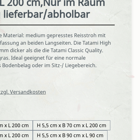
 L 200 cm,Nur im Raum
lieferbar/abholbar
 Material: medium gepresstes Reisstroh mit
fassung an beiden Langseiten. Die Tatami High
 mm dicker als die die Tatami Classic Quality.
ras. Ideal geeignet für eine normale
Bodenbelag oder im Sitz-/ Liegebereich.
 zzgl. Versandkosten
m x L 200 cm
H 5,5 cm x B 70 cm x L 200 cm
m x L 200 cm
H 5,5 cm x B 90 cm x L 90 cm