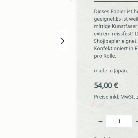
Dieses Papier ist
geeignet.Es ist wei
mittige Kunstfaser
extrem reissfest! 
Shojipapier eigne
Konfektioniert in 
pro Rolle.
made in Japan.
54,00 €
Regulärer Preis:
Preise inkl. MwSt.
Produkt Anza