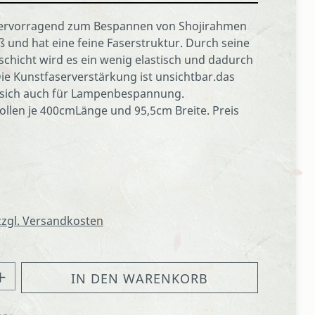
 hervorragend zum Bespannen von Shojirahmen
ß und hat eine feine Faserstruktur. Durch seine
schicht wird es ein wenig elastisch und dadurch
Die Kunstfaserverstärkung ist unsichtbar.das
t sich auch für Lampenbespannung.
Rollen je 400cmLänge und 95,5cm Breite. Preis
 zzgl. Versandkosten
hl: Gib den gewünschten Wert ein oder
IN DEN WARENKORB