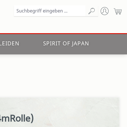
Wa
LEIDEN
SPIRIT OF JAPAN
4mRolle)