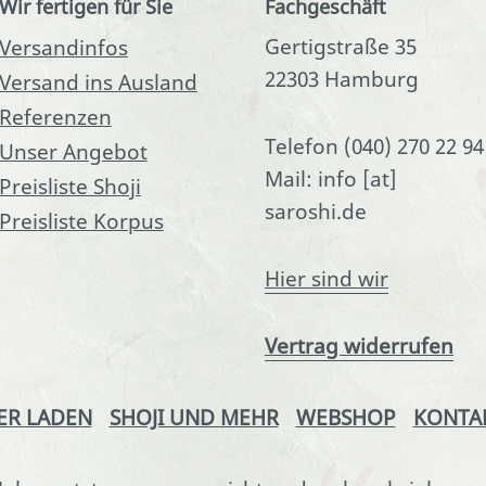
Wir fertigen für Sie
Fachgeschäft
Gertigstraße 35
Versandinfos
22303 Hamburg
Versand ins Ausland
Referenzen
Telefon (040) 270 22 94
Unser Angebot
Mail: info [at]
Preisliste Shoji
saroshi.de
Preisliste Korpus
Hier sind wir
Vertrag widerrufen
ER LADEN
SHOJI UND MEHR
WEBSHOP
KONTA