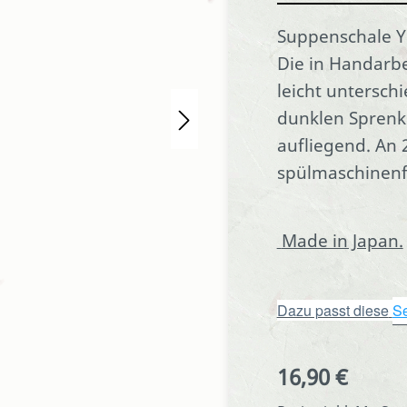
Suppenschale Y
Die in Handarbei
leicht untersch
dunklen Sprenke
aufliegend. An 
spülmaschinenfe
Made in Japan.
Dazu passt diese
Se
16,90 €
Regulärer Preis: