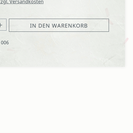
 zzgl. Versandkosten
hl: Gib den gewünschten Wert ein oder
IN DEN WARENKORB
1006