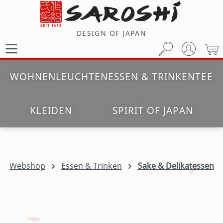
Zum Hauptinhalt springen
DESIGN OF JAPAN
W
WOHNEN
LEUCHTEN
ESSEN & TRINKEN
TEE
KLEIDEN
SPIRIT OF JAPAN
Webshop
Essen & Trinken
Sake & Delikatessen