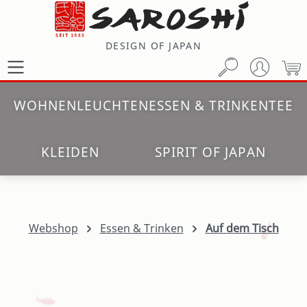
Zum Hauptinhalt springen
DESIGN OF JAPAN
W
WOHNEN
LEUCHTEN
ESSEN & TRINKEN
TEE
KLEIDEN
SPIRIT OF JAPAN
Webshop
Essen & Trinken
Auf dem Tisch