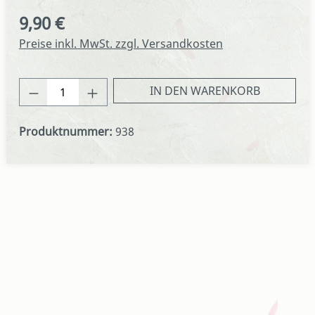
9,90 €
Regulärer Preis:
Preise inkl. MwSt. zzgl. Versandkosten
Produkt Anzahl: Gib den gewünschten We
IN DEN WARENKORB
Produktnummer:
938