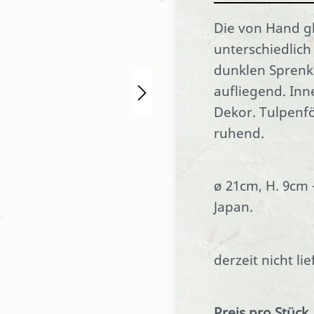
Die von Hand gla
unterschiedlich
dunklen Sprenke
aufliegend. Inn
Dekor. Tulpenf
ruhend.
ø 21cm, H. 9cm 
Japan.
derzeit nicht l
Preis pro Stück.