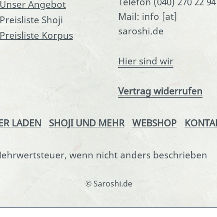
Telefon (040) 270 22 94
Unser Angebot
Mail: info [at]
Preisliste Shoji
saroshi.de
Preisliste Korpus
Hier sind wir
Vertrag widerrufen
ER LADEN
SHOJI UND MEHR
WEBSHOP
KONTA
. Mehrwertsteuer, wenn nicht anders beschrieben
© Saroshi.de