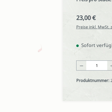
23,00 €
Regulärer Preis:
Preise inkl. MwSt.
Sofort verfügb
Produkt Anza
Produktnummer: