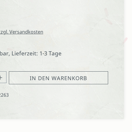
 zzgl. Versandkosten
ar, Lieferzeit: 1-3 Tage
hl: Gib den gewünschten Wert ein oder
IN DEN WARENKORB
2263