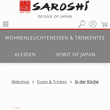
Zum Hauptinhalt springen
DESIGN OF JAPAN
W
WOHNEN
LEUCHTEN
ESSEN & TRINKEN
TEE
KLEIDEN
SPIRIT OF JAPAN
Webshop
Essen & Trinken
In der Küche