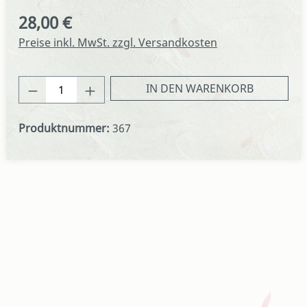
28,00 €
Regulärer Preis:
Preise inkl. MwSt. zzgl. Versandkosten
Produkt Anzahl: Gib den gewünschten We
IN DEN WARENKORB
Produktnummer:
367