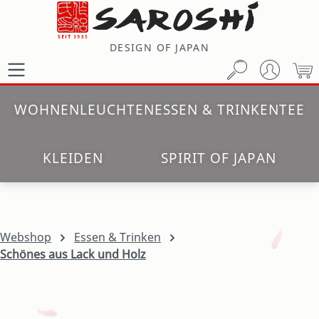
Zum Hauptinhalt springen
DESIGN OF JAPAN
W
WOHNEN
LEUCHTEN
ESSEN & TRINKEN
TEE
KLEIDEN
SPIRIT OF JAPAN
Webshop
Essen & Trinken
Schönes aus Lack und Holz