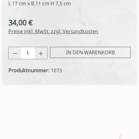
L 17 cm x B 11 cm H 7,5 cm
34,00 €
Regulärer Preis:
Preise inkl. MwSt. zzgl. Versandkosten
Produkt Anzahl: Gib den gewünschten We
IN DEN WARENKORB
Produktnummer:
1073