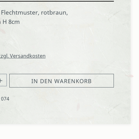
 Flechtmuster, rotbraun,
m H 8cm
 zzgl. Versandkosten
hl: Gib den gewünschten Wert ein oder
IN DEN WARENKORB
1074