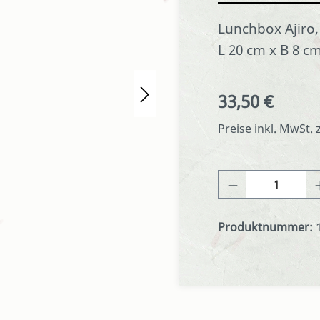
Lunchbox Ajiro,
L 20 cm x B 8 c
33,50 €
Regulärer Preis:
Preise inkl. MwSt.
Produkt Anza
Produktnummer: