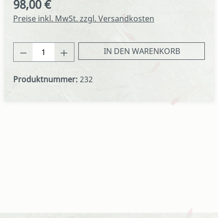
98,00 €
Regulärer Preis:
Preise inkl. MwSt. zzgl. Versandkosten
Produkt Anzahl: Gib den gewünschten We
IN DEN WARENKORB
Produktnummer:
232