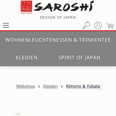
Zum Hauptinhalt springen
DESIGN OF JAPAN
W
WOHNEN
LEUCHTEN
ESSEN & TRINKEN
TEE
KLEIDEN
SPIRIT OF JAPAN
Webshop
Kleiden
Kimono & Yukata