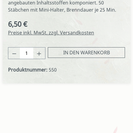
angebauten Inhaltsstoffen komponiert. 50
Stäbchen mit Mini-Halter, Brenndauer je 25 Min.
6,50 €
Regulärer Preis:
Preise inkl. MwSt. zzgl. Versandkosten
Produkt Anzahl: Gib den gewünschten We
IN DEN WARENKORB
Produktnummer:
550