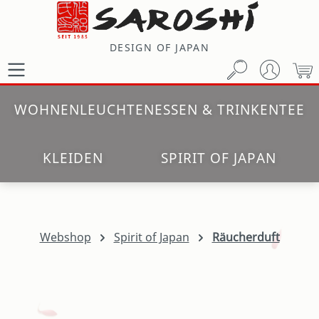
Zum Hauptinhalt springen
DESIGN OF JAPAN
W
WOHNEN
LEUCHTEN
ESSEN & TRINKEN
TEE
KLEIDEN
SPIRIT OF JAPAN
Webshop
Spirit of Japan
Räucherduft