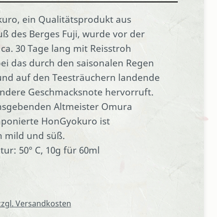
uro, ein Qualitätsprodukt aus
ß des Berges Fuji, wurde vor der
a. 30 Tage lang mit Reisstroh
bei das durch den saisonalen Regen
und auf den Teesträuchern landende
ondere Geschmacksnote hervorruft.
sgebenden Altmeister Omura
mponierte HonGyokuro ist
 mild und süß.
r: 50° C, 10g für 60ml
 zzgl. Versandkosten