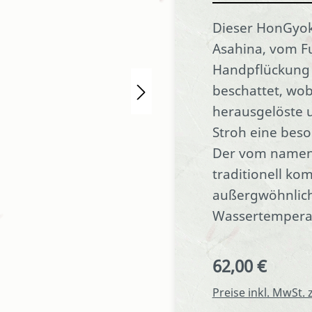
Dieser HonGyok
Asahina, vom Fu
Handpflückung c
beschattet, wo
herausgelöste 
Stroh eine bes
Der vom namen
traditionell ko
außergwöhnlich
Wassertemperatu
62,00 €
Regulärer Preis:
Preise inkl. MwSt.