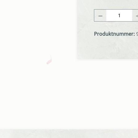
Produkt Anza
Produktnummer: