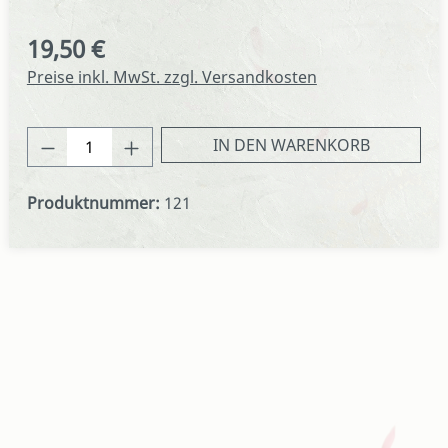
19,50 €
Regulärer Preis:
Preise inkl. MwSt. zzgl. Versandkosten
Produkt Anzahl: Gib den gewünschten We
IN DEN WARENKORB
Produktnummer:
121