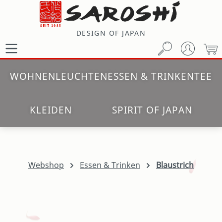
Zum Hauptinhalt springen
DESIGN OF JAPAN
W
WOHNEN
LEUCHTEN
ESSEN & TRINKEN
TEE
KLEIDEN
SPIRIT OF JAPAN
Webshop
Essen & Trinken
Blaustrich