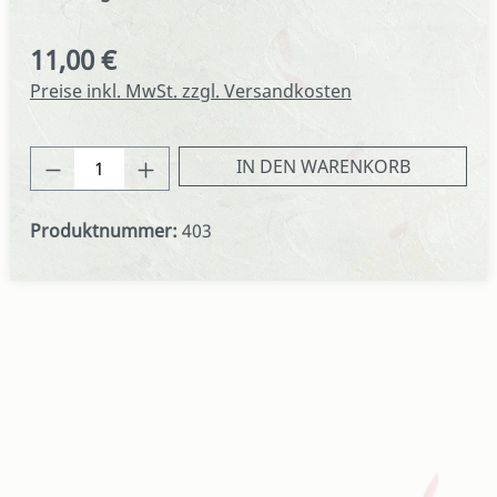
11,00 €
Regulärer Preis:
Preise inkl. MwSt. zzgl. Versandkosten
Produkt Anzahl: Gib den gewünschten We
IN DEN WARENKORB
Produktnummer:
403