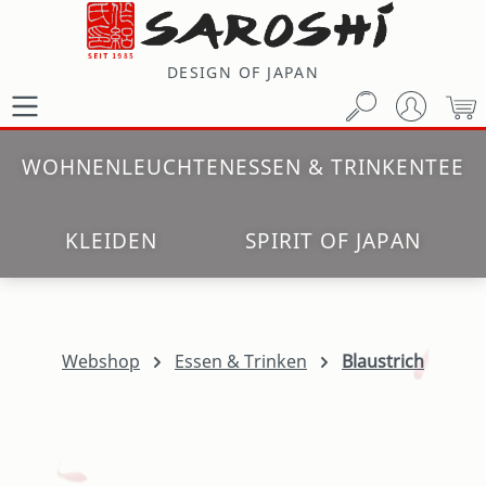
Zum Hauptinhalt springen
DESIGN OF JAPAN
W
WOHNEN
LEUCHTEN
ESSEN & TRINKEN
TEE
KLEIDEN
SPIRIT OF JAPAN
Webshop
Essen & Trinken
Blaustrich