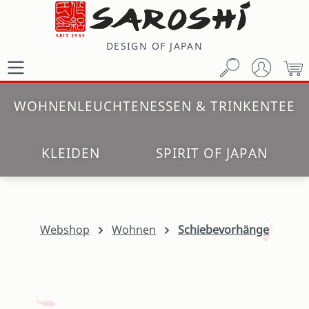
Zum Hauptinhalt springen
DESIGN OF JAPAN
W
WOHNEN
LEUCHTEN
ESSEN & TRINKEN
TEE
KLEIDEN
SPIRIT OF JAPAN
Webshop
Wohnen
Schiebevorhänge