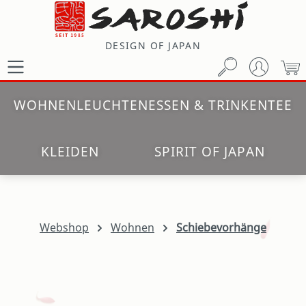
Zum Hauptinhalt springen
DESIGN OF JAPAN
W
WOHNEN
LEUCHTEN
ESSEN & TRINKEN
TEE
KLEIDEN
SPIRIT OF JAPAN
Webshop
Wohnen
Schiebevorhänge