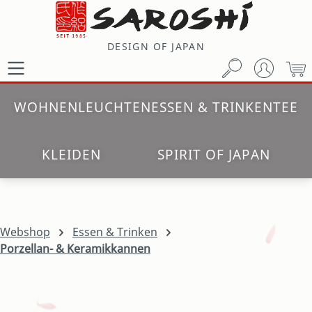
Zum Hauptinhalt springen
DESIGN OF JAPAN
W
WOHNEN
LEUCHTEN
ESSEN & TRINKEN
TEE
KLEIDEN
SPIRIT OF JAPAN
Webshop
Essen & Trinken
Porzellan- & Keramikkannen