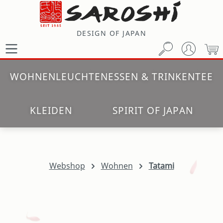
Zum Hauptinhalt springen
DESIGN OF JAPAN
W
WOHNEN
LEUCHTEN
ESSEN & TRINKEN
TEE
KLEIDEN
SPIRIT OF JAPAN
Webshop
Wohnen
Tatami