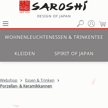
Zum Hauptinhalt springen
DESIGN OF JAPAN
W
WOHNEN
LEUCHTEN
ESSEN & TRINKEN
TEE
KLEIDEN
SPIRIT OF JAPAN
Webshop
Essen & Trinken
Porzellan- & Keramikkannen