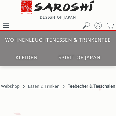
Zum Hauptinhalt springen
DESIGN OF JAPAN
W
WOHNEN
LEUCHTEN
ESSEN & TRINKEN
TEE
KLEIDEN
SPIRIT OF JAPAN
Webshop
Essen & Trinken
Teebecher & Teeschalen