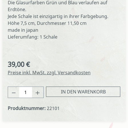
Die Glasurfarben Grün und Blau verlaufen auf
Erdtöne.
Jede Schale ist einzigartig in ihrer Farbgebung.
Höhe 7,5 cm, Durchmesser 11,50 cm
made in japan
Lieferumfang: 1 Schale
39,00 €
Regulärer Preis:
Preise inkl. MwSt. zzgl. Versandkosten
Produkt Anzahl: Gib den gewünschten We
IN DEN WARENKORB
Produktnummer:
22101