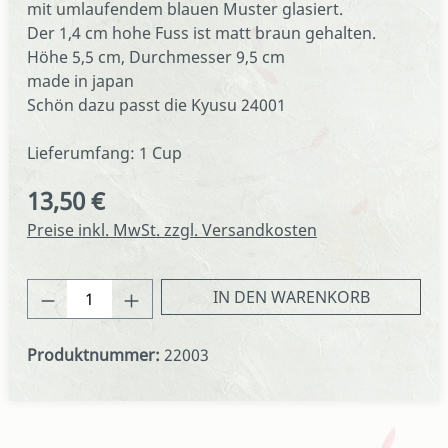
mit umlaufendem blauen Muster glasiert.
Der 1,4 cm hohe Fuss ist matt braun gehalten.
Höhe 5,5 cm, Durchmesser 9,5 cm
made in japan
Schön dazu passt die Kyusu 24001
Lieferumfang: 1 Cup
13,50 €
Regulärer Preis:
Preise inkl. MwSt. zzgl. Versandkosten
Produkt Anzahl: Gib den gewünschten We
IN DEN WARENKORB
Produktnummer:
22003