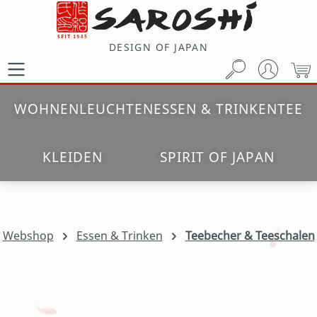
Zum Hauptinhalt springen
DESIGN OF JAPAN
W
WOHNEN
LEUCHTEN
ESSEN & TRINKEN
TEE
KLEIDEN
SPIRIT OF JAPAN
Webshop
Essen & Trinken
Teebecher & Teeschalen