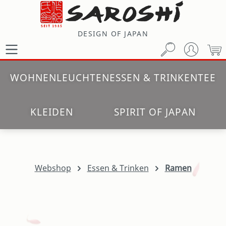
Zum Hauptinhalt springen
DESIGN OF JAPAN
W
WOHNEN
LEUCHTEN
ESSEN & TRINKEN
TEE
KLEIDEN
SPIRIT OF JAPAN
Webshop
Essen & Trinken
Ramen