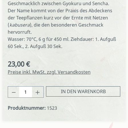
Geschmacklich zwischen Gyokuru und Sencha.
Der Name kommt von der Praxis des Abdeckens
der Teepflanzen kurz vor der Ernte mit Netzen
(
kabusera
), die den besonderen Geschmack
hervorruft.
Wasser: 70°C, 6 g für 450 ml. Ziehdauer: 1. Aufguß
60 Sek., 2. Aufguß 30 Sek.
23,00 €
Regulärer Preis:
Preise inkl. MwSt. zzgl. Versandkosten
Produkt Anzahl: Gib den gewünschten We
IN DEN WARENKORB
Produktnummer:
1523