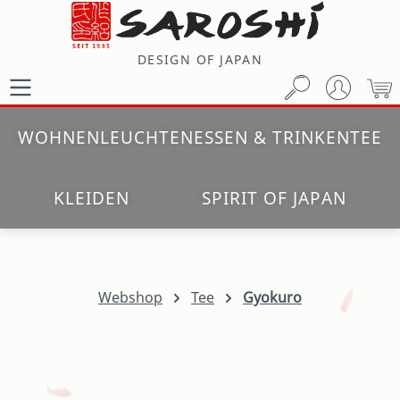
Zum Hauptinhalt springen
DESIGN OF JAPAN
W
WOHNEN
LEUCHTEN
ESSEN & TRINKEN
TEE
KLEIDEN
SPIRIT OF JAPAN
Webshop
Tee
Gyokuro