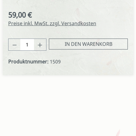
59,00 €
Regulärer Preis:
Preise inkl. MwSt. zzgl. Versandkosten
Produkt Anzahl: Gib den gewünschten We
IN DEN WARENKORB
Produktnummer:
1509