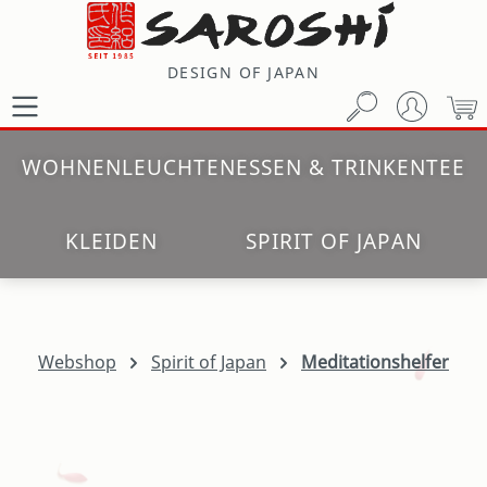
Zum Hauptinhalt springen
DESIGN OF JAPAN
W
WOHNEN
LEUCHTEN
ESSEN & TRINKEN
TEE
KLEIDEN
SPIRIT OF JAPAN
Webshop
Spirit of Japan
Meditationshelfer